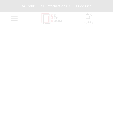
Pour Plus D'informations : 0541 033 087
0
0,00
د.ج