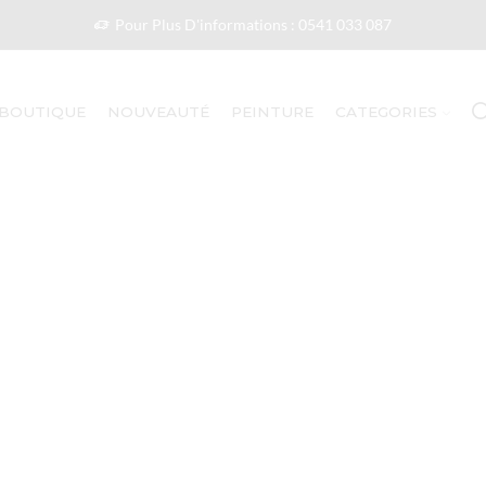
Pour Plus D'informations : 0541 033 087
BOUTIQUE
NOUVEAUTÉ
PEINTURE
CATEGORIES