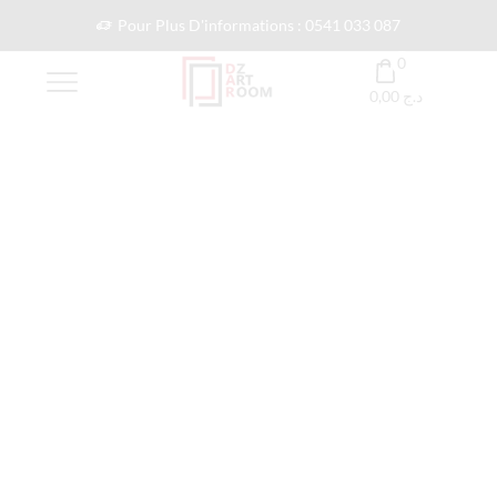
Pour Plus D'informations : 0541 033 087
0
0,00
د.ج