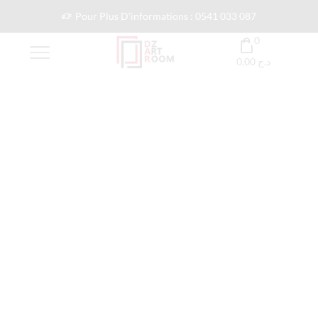
Pour Plus D'informations : 0541 033 087
0
0,00
د.ج