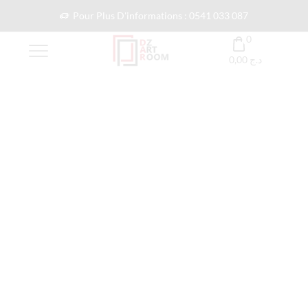
Pour Plus D'informations : 0541 033 087
0
0,00
د.ج