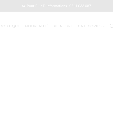
Pour Plus D'informations : 0541 033 087
BOUTIQUE
NOUVEAUTÉ
PEINTURE
CATEGORIES