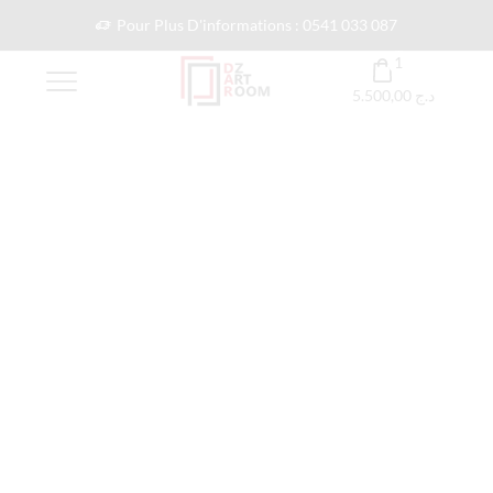
Pour Plus D'informations : 0541 033 087
1
5.500,00
د.ج