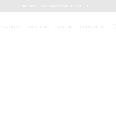
Pour Plus D'informations : 0541 033 087
BOUTIQUE
NOUVEAUTÉ
PEINTURE
CATEGORIES