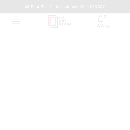
Pour Plus D'informations : 0541 033 087
0
0,00
د.ج