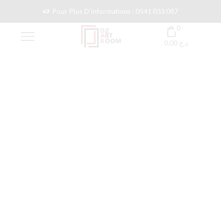
Pour Plus D'informations : 0541 033 087
0
0,00
د.ج