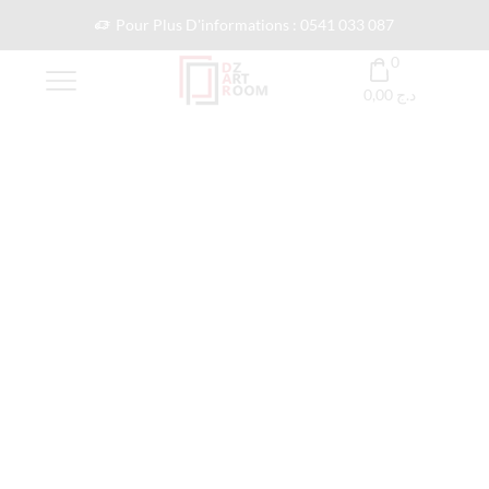
Pour Plus D'informations : 0541 033 087
0
0,00
د.ج