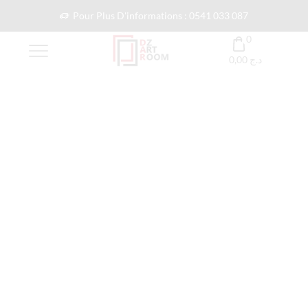
Pour Plus D'informations : 0541 033 087
0
0,00
د.ج