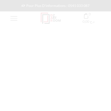
Pour Plus D'informations : 0541 033 087
0
0,00
د.ج