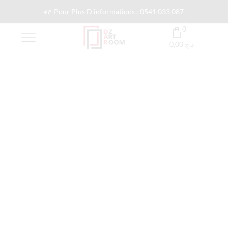
Pour Plus D'informations : 0541 033 087
0
0,00
د.ج