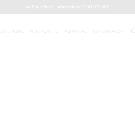
Pour Plus D'informations : 0541 033 087
BOUTIQUE
NOUVEAUTÉ
PEINTURE
CATEGORIES