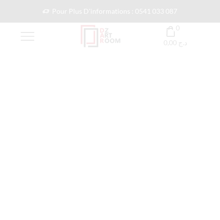
Pour Plus D'informations : 0541 033 087
0
0,00
د.ج