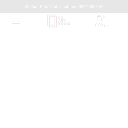
Pour Plus D'informations : 0541 033 087
0
0,00
د.ج