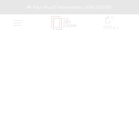
Pour Plus D'informations : 0541 033 087
0
0,00
د.ج