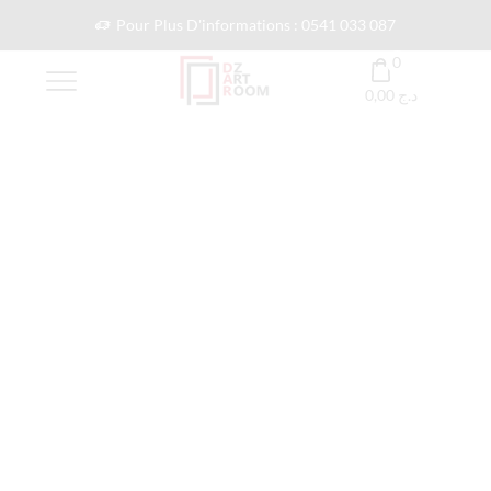
Pour Plus D'informations : 0541 033 087
0
0,00
د.ج