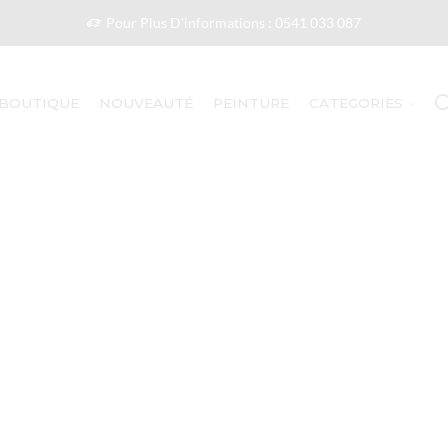
Pour Plus D'informations : 0541 033 087
BOUTIQUE
NOUVEAUTÉ
PEINTURE
CATEGORIES