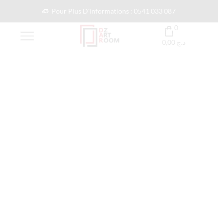
Pour Plus D'informations : 0541 033 087
0
0,00
د.ج