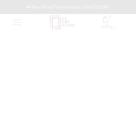
Pour Plus D'informations : 0541 033 087
0
0,00
د.ج