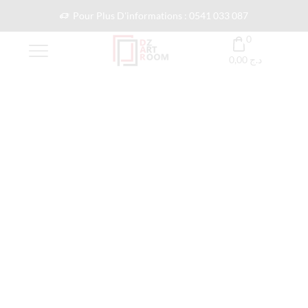
Pour Plus D'informations : 0541 033 087
0
0,00
د.ج