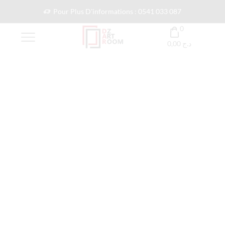
Pour Plus D'informations : 0541 033 087
0
0,00
د.ج