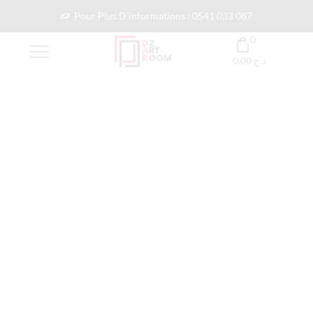
Pour Plus D'informations : 0541 033 087
0
0,00
د.ج