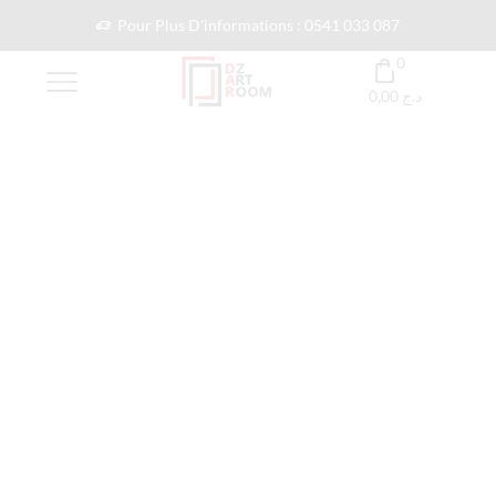
Pour Plus D'informations : 0541 033 087
0
0,00
د.ج