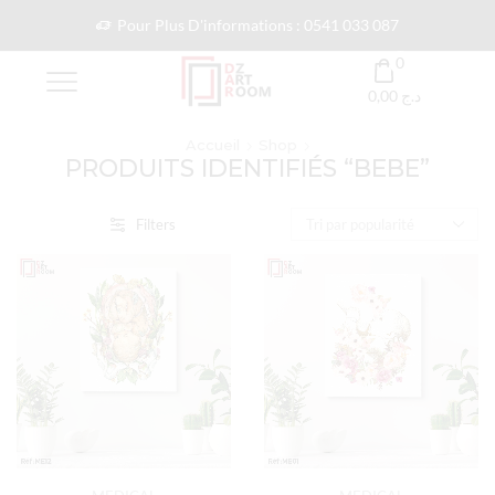
Pour Plus D'informations : 0541 033 087
0
0,00
د.ج
Accueil
Shop
PRODUITS IDENTIFIÉS “BEBE”
Filters