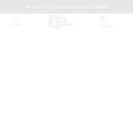
Pour Plus D'informations : 0541 033 087
0
0,00
د.ج