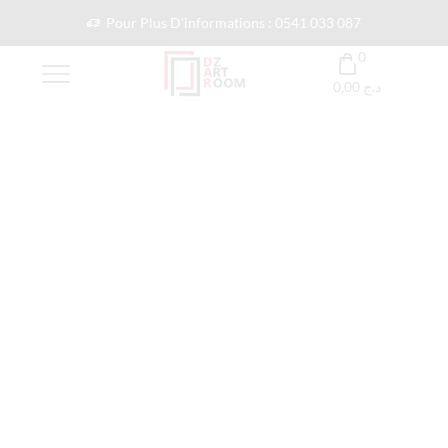
Pour Plus D'informations : 0541 033 087
0
0,00
د.ج