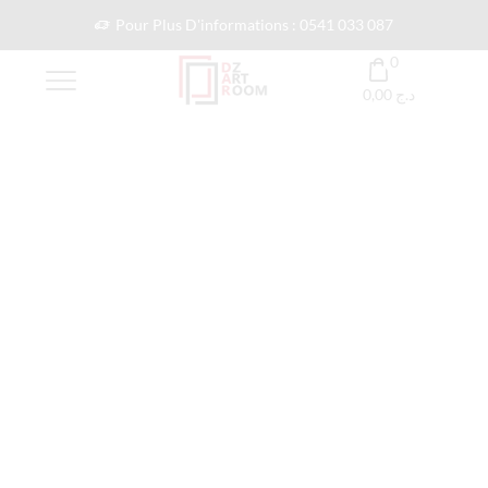
Pour Plus D'informations : 0541 033 087
0
0,00
د.ج