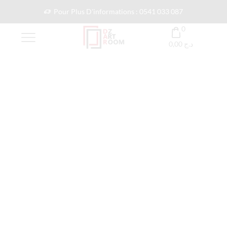
Pour Plus D'informations : 0541 033 087
0
0,00
د.ج