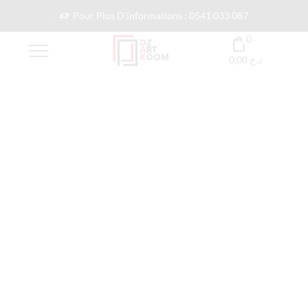
Pour Plus D'informations : 0541 033 087
0
0,00
د.ج