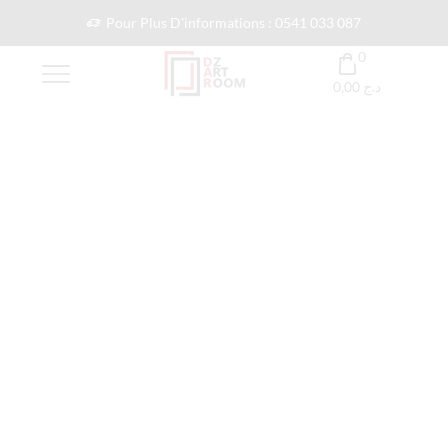
Pour Plus D'informations : 0541 033 087
0
0,00
د.ج