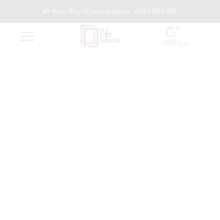
Pour Plus D'informations : 0541 033 087
0
0,00
د.ج