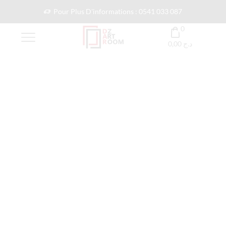
Pour Plus D'informations : 0541 033 087
0
0,00
د.ج