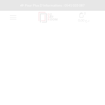
Pour Plus D'informations : 0541 033 087
0
0,00
د.ج