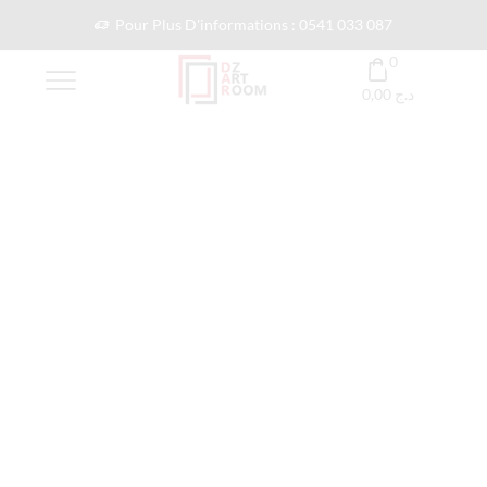
Pour Plus D'informations : 0541 033 087
0
0,00
د.ج