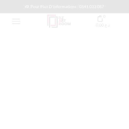
Pour Plus D'informations : 0541 033 087
0
0,00
د.ج