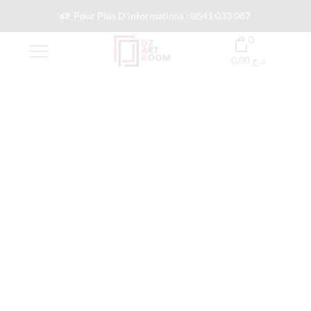
Pour Plus D'informations : 0541 033 087
0
0,00
د.ج