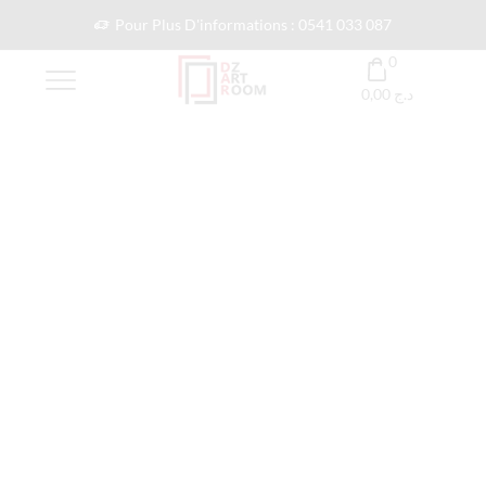
Pour Plus D'informations : 0541 033 087
0
0,00
د.ج