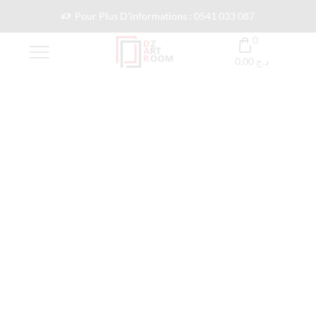
Pour Plus D'informations : 0541 033 087
0
0,00
د.ج