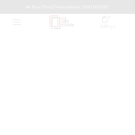
Pour Plus D'informations : 0541 033 087
0
0,00
د.ج