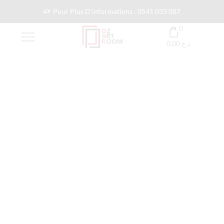
Pour Plus D'informations : 0541 033 087
0
0,00
د.ج