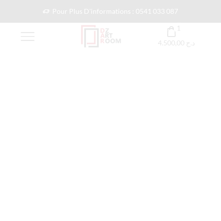
Pour Plus D'informations : 0541 033 087
1
4.500,00
د.ج