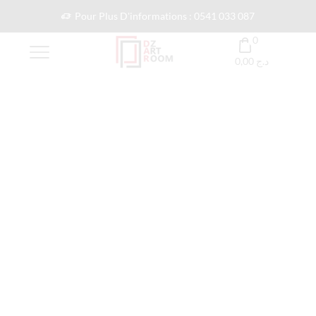
Pour Plus D'informations : 0541 033 087
0
0,00
د.ج