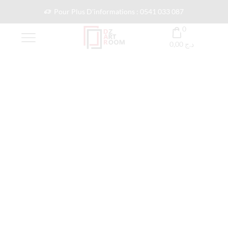
Pour Plus D'informations : 0541 033 087
0
0,00
د.ج