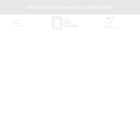
Pour Plus D'informations : 0541 033 087
0
0,00
د.ج