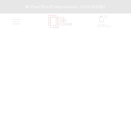
Pour Plus D'informations : 0541 033 087
0
0,00
د.ج