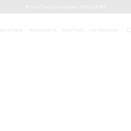
Pour Plus D'informations : 0541 033 087
BOUTIQUE
NOUVEAUTÉ
PEINTURE
CATEGORIES