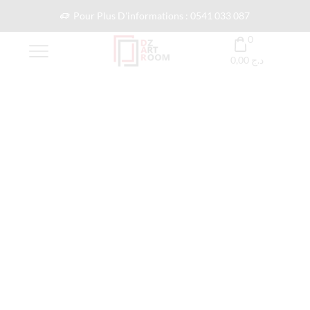
Pour Plus D'informations : 0541 033 087
0
0,00
د.ج